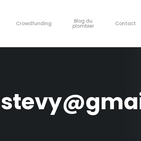
Blog du
Crowdfunding
Contact
plombier
sstevy@gmai