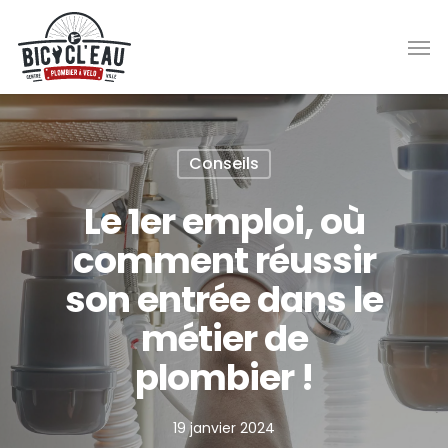
Skip
Men
to
main
content
Conseils
Le 1er emploi, où
comment réussir
son entrée dans le
métier de
plombier !
19 janvier 2024